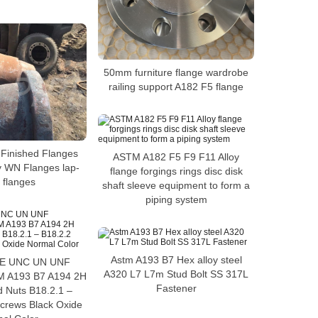
50mm furniture flange wardrobe
railing support A182 F5 flange
Finished Flanges
ASTM A182 F5 F9 F11 Alloy
y WN Flanges lap-
flange forgings rings disc disk
t flanges
shaft sleeve equipment to form a
piping system
Astm A193 B7 Hex alloy steel
ME UNC UN UNF
A320 L7 L7m Stud Bolt SS 317L
M A193 B7 A194 2H
Fastener
d Nuts B18.2.1 –
crews Black Oxide