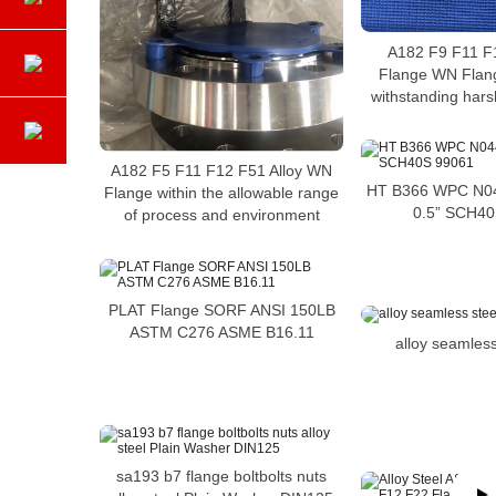
A182 F9 F11 F1
Flange WN Flang
withstanding har
A182 F5 F11 F12 F51 Alloy WN
HT B366 WPC N04
Flange within the allowable range
0.5” SCH40
of process and environment
PLAT Flange SORF ANSI 150LB
ASTM C276 ASME B16.11
alloy seamless
sa193 b7 flange boltbolts nuts