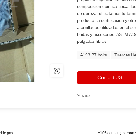
composicion quimica tipica, la
de dureza, el tratamiento term
producto, la certificacion y ot
atornilladas utilizadas en el se
bridas y accesorios. ASTM A19
pulgadas-libras.
A193 B7 bolts
Tuercas H
Contact US
Share:
oride gas
A105 coupling carbon st