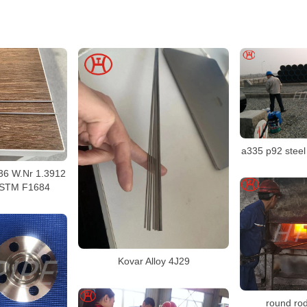
a335 p92 steel 
y 36 W.Nr 1.3912
ASTM F1684
Kovar Alloy 4J29
round ro