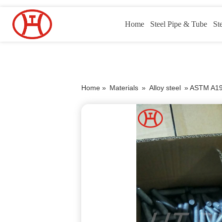
Home
Steel Pipe & Tube
St
Home »
Materials
»
Alloy steel
»
ASTM A193