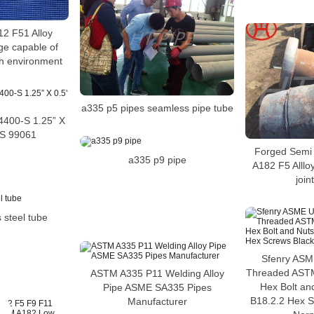
2 F51 Alloy
e capable of
sh environment
a335 p5 pipes seamless pipe tube
400-S 1.25” X
S 99061
Forged Semi 
a335 p9 pipe
A182 F5 Alllo
join
 steel tube
Sfenry AS
Threaded AST
ASTM A335 P11 Welding Alloy
Hex Bolt an
Pipe ASME SA335 Pipes
B18.2.2 Hex S
Manufacturer