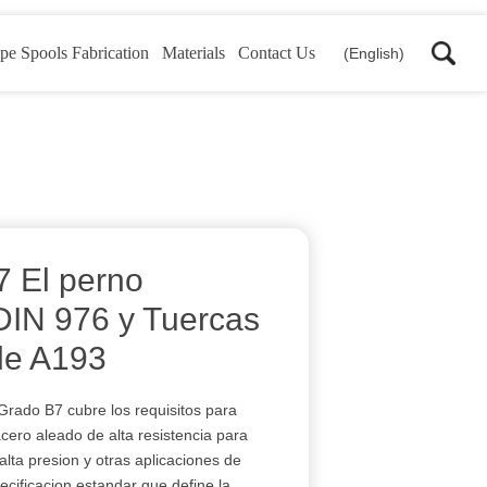
pe Spools Fabrication
Materials
Contact Us
(English)
 El perno
 DIN 976 y Tuercas
de A193
rado B7 cubre los requisitos para
ero aleado de alta resistencia para
alta presion y otras aplicaciones de
ecificacion estandar que define la