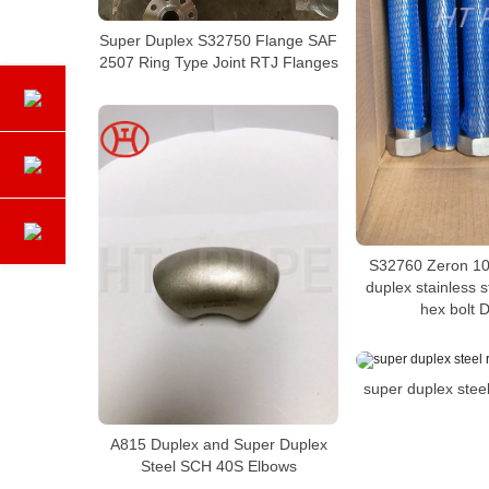
Super Duplex S32750 Flange SAF
2507 Ring Type Joint RTJ Flanges
S32760 Zeron 10
duplex stainless st
hex bolt 
super duplex stee
A815 Duplex and Super Duplex
Steel SCH 40S Elbows