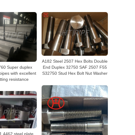
A182 Steel 2507 Hex Bolts Double
60 Super duplex
End Duplex 32750 SAF 2507 F55
pipes with excellent
S32750 Stud Hex Bolt Nut Washer
itting resistance
1.4462 steel plate