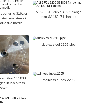
A182 F51 2205 S31803 flange
uperior to 316L or
ring SA 182 f51 flanges
 stainless steels in
corrosive media
duplex steel 2205 pipe
less Steel S31083
stainless dupex 2205
es in low stress
ystem