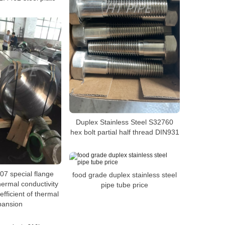
Duplex Stainless Steel S32760
hex bolt partial half thread DIN931
7 special flange
food grade duplex stainless steel
hermal conductivity
pipe tube price
fficient of thermal
pansion