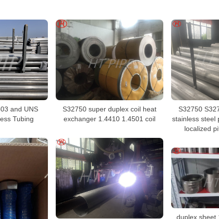
03 and UNS
S32750 super duplex coil heat
S32750 S327
ess Tubing
exchanger 1.4410 1.4501 coil
stainless steel 
localized p
duplex sheet 