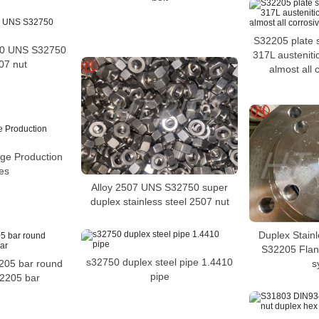
S32205 plate s
10 UNS S32750
317L austenitic
07 nut
almost all 
ge Production
res
Alloy 2507 UNS S32750 super
duplex stainless steel 2507 nut
Duplex Stain
S32205 Flang
s32750 duplex steel pipe 1.4410
s
2205 bar round
pipe
32205 bar