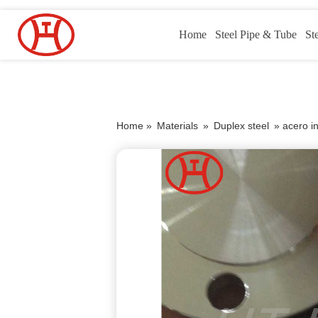
Home
Steel Pipe & Tube
St
Home »
Materials
»
Duplex steel
»
acero i