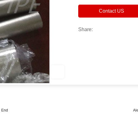
Contact US
Share:
b End
Al