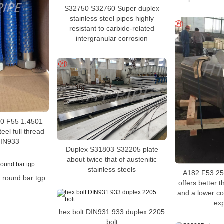
S32750 S32760 Super duplex
stainless steel pipes highly
resistant to carbide-related
intergranular corrosion
0 F55 1.4501
eel full thread
DIN933
Duplex S31803 S32205 plate
about twice that of austenitic
stainless steels
A182 F53 250
l round bar tgp
offers better t
and a lower coe
ex
hex bolt DIN931 933 duplex 2205
bolt