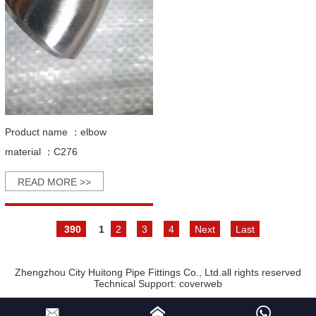
Product name ：
elbow
material ：
C276
READ MORE >>
390
1
2
3
4
Next
Last
Zhengzhou City Huitong Pipe Fittings Co., Ltd.all rights reserved
Technical Support:
coverweb