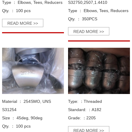
Type ：
Elbows, Tees, Reducers
S32750,2507,1.4410
Qty. ：
100 pcs
Type ：
Elbows, Tees, Reducers
Qty. ：
350PCS
READ MORE >>
READ MORE >>
Material ：
254SMO, UNS
Type: ：
Threaded
S31254
Standard: ：
A182
Size ：
45deg, 90deg
Grade: ：
2205
Qty. ：
100 pcs
READ MORE >>