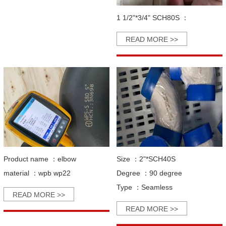
1 1/2"*3/4" SCH80S ：
READ MORE >>
Product name ：
elbow
Size ：
2"*SCH40S
material ：
wpb wp22
Degree ：
90 degree
Type ：
Seamless
READ MORE >>
READ MORE >>