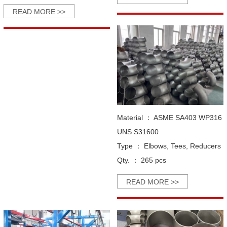
READ MORE >>
Material ：
ASME SA403 WP316
UNS S31600
Type ：
Elbows, Tees, Reducers
Qty. ：
265 pcs
READ MORE >>