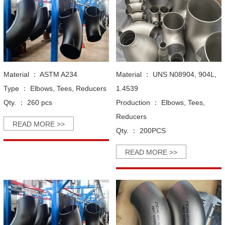
Material ：
ASTM A234
Material ：
UNS N08904, 904L,
Type ：
Elbows, Tees, Reducers
1.4539
Qty. ：
260 pcs
Production ：
Elbows, Tees,
Reducers
READ MORE >>
Qty. ：
200PCS
READ MORE >>