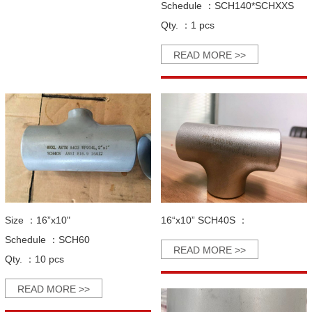
Schedule ：
SCH140*SCHXXS
Qty. ：
1 pcs
READ MORE >>
Size ：
16”x10"
16“x10” SCH40S ：
Schedule ：
SCH60
READ MORE >>
Qty. ：
10 pcs
READ MORE >>