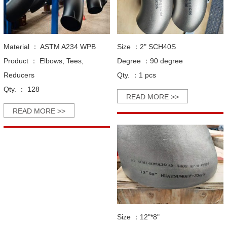
Material ：
ASTM A234 WPB
Size ：
2" SCH40S
Product ：
Elbows, Tees,
Degree ：
90 degree
Reducers
Qty. ：
1 pcs
Qty. ：
128
READ MORE >>
READ MORE >>
Size ：
12"*8"